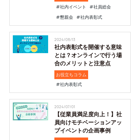
#社内イベント
#社員総会
#懇親会
#社内表彰式
2024/08/13
社内表彰式を開催する意味
とは？オンラインで行う場
合のメリットと注意点
お役立ちコラム
#社内表彰式
2024/07/01
【従業員満足度向上！】社
員向けモチベーションアッ
プイベントの企画事例