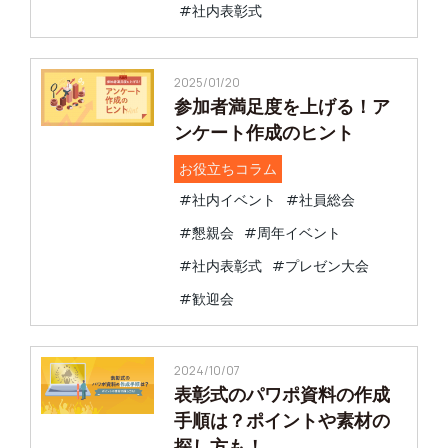
#社内表彰式
2025/01/20
参加者満足度を上げる！ア
ンケート作成のヒント
お役立ちコラム
#社内イベント
#社員総会
#懇親会
#周年イベント
#社内表彰式
#プレゼン大会
#歓迎会
2024/10/07
表彰式のパワポ資料の作成
手順は？ポイントや素材の
探し方も！