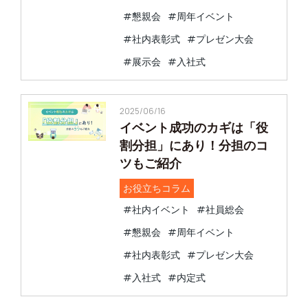
#懇親会
#周年イベント
#社内表彰式
#プレゼン大会
#展示会
#入社式
2025/06/16
イベント成功のカギは「役
割分担」にあり！分担のコ
ツもご紹介
お役立ちコラム
#社内イベント
#社員総会
#懇親会
#周年イベント
#社内表彰式
#プレゼン大会
#入社式
#内定式