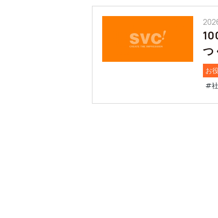
202
1
つ
お
#