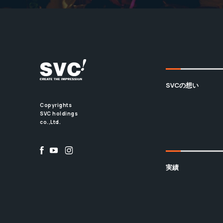
SVCの想い
Copyrights
SVC holdings
co.,Ltd.
実績