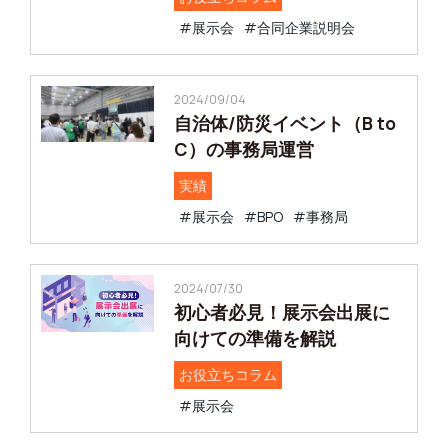
#展示会
#合同企業説明会
2024/09/04
自治体/防災イベント（B to
C）の事務局運営
実績
#展示会
#BPO
#事務局
2024/07/30
初心者必見！展示会出展に
向けての準備を解説
お役立ちコラム
#展示会