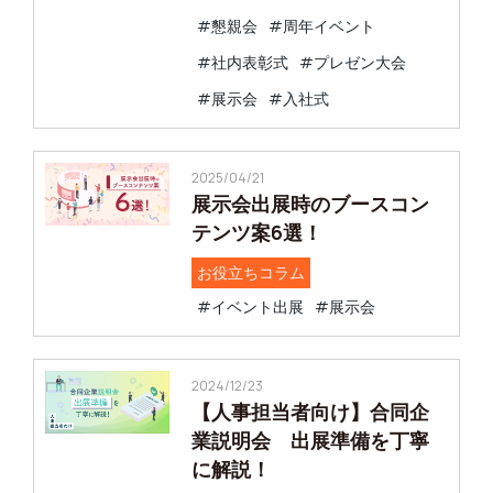
#懇親会
#周年イベント
#社内表彰式
#プレゼン大会
#展示会
#入社式
2025/04/21
展示会出展時のブースコン
テンツ案6選！
お役立ちコラム
#イベント出展
#展示会
2024/12/23
【人事担当者向け】合同企
業説明会 出展準備を丁寧
に解説！