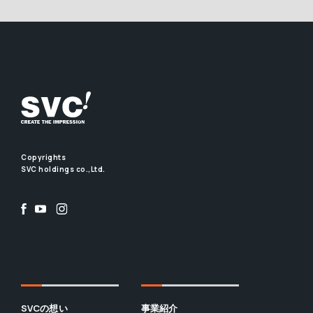
Copyrights
SVC holdings co.,Ltd.
SVCの想い
事業紹介