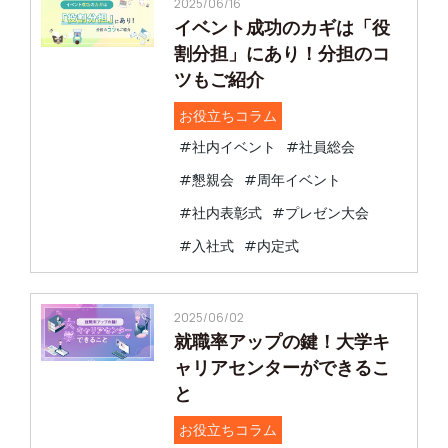
2025/06/16
イベント成功のカギは「役
割分担」にあり！分担のコ
ツもご紹介
お役立ちコラム
#社内イベント
#社員総会
#懇親会
#周年イベント
#社内表彰式
#プレゼン大会
#入社式
#内定式
2025/06/02
就職率アップの鍵！大学キ
ャリアセンターができるこ
と
お役立ちコラム